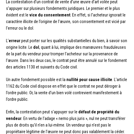
La contestation d’un contrat de vente d’une œuvre d’art volée peut
s’appuyer sur plusieurs fondements juridiques. Le premier et le plus
évident est le
vice du consentement
. En effet, si l’acheteur ignorait le
caractère illicite de l’origine de l’œuvre, son consentement est vicié par
l’erreur ou le dol.
L’
erreur
peut porter sur les qualités substantielles du bien, à savoir son
origine licite. Le
dol
, quant à lui, implique des manœuvres frauduleuses
de la part du vendeur pour tromper l’acheteur sur la provenance de
l’œuvre. Dans les deux cas, le contrat peut être annulé sur le fondement
des articles 1130 et suivants du Code civil.
Un autre fondement possible est la
nullité pour cause illicite
. L’article
1162 du Code civil dispose en effet que le contrat ne peut déroger à
l’ordre public. Or, la vente d’un bien volé contrevient manifestement à
l’ordre public.
Enfin, la contestation peut s’appuyer sur le
défaut de propriété du
vendeur
. En vertu de l’adage « nemo plus juris », nul ne peut transférer
plus de droits qu’il n’en a lui-même. Un vendeur qui n’est pas le
propriétaire légitime de l’œuvre ne peut donc pas valablement la céder.