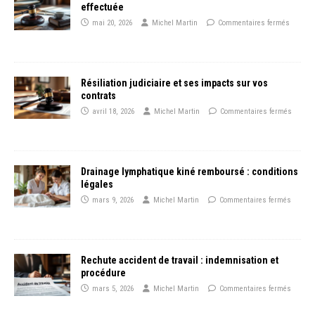
effectuée
mai 20, 2026
Michel Martin
Commentaires fermés
Résiliation judiciaire et ses impacts sur vos
contrats
avril 18, 2026
Michel Martin
Commentaires fermés
Drainage lymphatique kiné remboursé : conditions
légales
mars 9, 2026
Michel Martin
Commentaires fermés
Rechute accident de travail : indemnisation et
procédure
mars 5, 2026
Michel Martin
Commentaires fermés