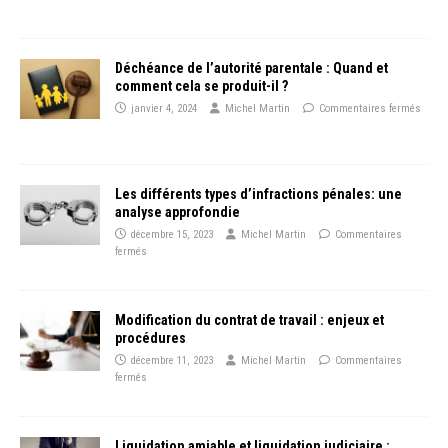
Déchéance de l’autorité parentale : Quand et
comment cela se produit-il ?
janvier 4, 2024
Michel Martin
Commentaires fermés
Les différents types d’infractions pénales: une
analyse approfondie
décembre 15, 2023
Michel Martin
Commentaires
fermés
Modification du contrat de travail : enjeux et
procédures
décembre 11, 2023
Michel Martin
Commentaires
fermés
Liquidation amiable et liquidation judiciaire :