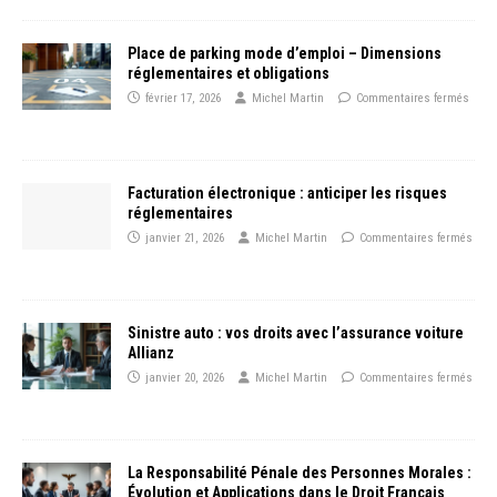
Place de parking mode d’emploi – Dimensions
réglementaires et obligations
février 17, 2026
Michel Martin
Commentaires fermés
Facturation électronique : anticiper les risques
réglementaires
janvier 21, 2026
Michel Martin
Commentaires fermés
Sinistre auto : vos droits avec l’assurance voiture
Allianz
janvier 20, 2026
Michel Martin
Commentaires fermés
La Responsabilité Pénale des Personnes Morales :
Évolution et Applications dans le Droit Français