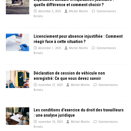
quelle différence et comment choisir ?
décembre 5, 2023
Michel Martin
Commentaires
fermés
Licenciement pour absence injustifiée : Comment
réagir face à cette situation ?
décembre 1, 2023
Michel Martin
Commentaires
fermés
Déclaration de cession de véhicule non
enregistré: Ce que vous devez savoir
novembre 27, 2023
Michel Martin
Commentaires
fermés
Les conditions d’exercice du droit des travailleurs
: une analyse juridique
novembre 23, 2023
Michel Martin
Commentaires
fermés