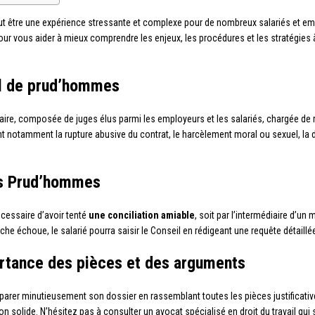
 être une expérience stressante et complexe pour de nombreux salariés et empl
our vous aider à mieux comprendre les enjeux, les procédures et les stratégies 
il de prud’hommes
ire, composée de juges élus parmi les employeurs et les salariés, chargée de régle
 notamment la rupture abusive du contrat, le harcèlement moral ou sexuel, la 
des Prud’hommes
écessaire d’avoir tenté
une conciliation amiable
, soit par l’intermédiaire d’un
che échoue, le salarié pourra saisir le Conseil en rédigeant une requête détaill
ortance des pièces et des arguments
réparer minutieusement son dossier en rassemblant toutes les pièces justificatives
 solide. N’hésitez pas à consulter un avocat spécialisé en droit du travail qui 