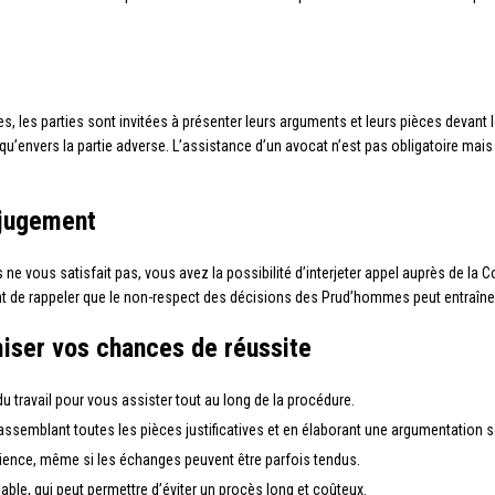
 les parties sont invitées à présenter leurs arguments et leurs pièces devant les
qu’envers la partie adverse. L’assistance d’un avocat n’est pas obligatoire m
 jugement
e vous satisfait pas, vous avez la possibilité d’interjeter appel auprès de la C
rtant de rappeler que le non-respect des décisions des Prud’hommes peut entraîn
iser vos chances de réussite
du travail pour vous assister tout au long de la procédure.
ssemblant toutes les pièces justificatives et en élaborant une argumentation s
dience, même si les échanges peuvent être parfois tendus.
able, qui peut permettre d’éviter un procès long et coûteux.