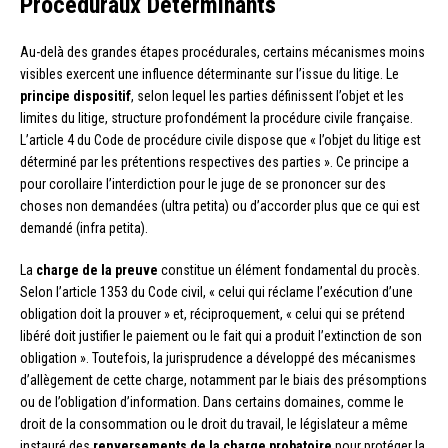
Procéduraux Déterminants
Au-delà des grandes étapes procédurales, certains mécanismes moins
visibles exercent une influence déterminante sur l’issue du litige. Le
principe dispositif
, selon lequel les parties définissent l’objet et les
limites du litige, structure profondément la procédure civile française.
L’article 4 du Code de procédure civile dispose que « l’objet du litige est
déterminé par les prétentions respectives des parties ». Ce principe a
pour corollaire l’interdiction pour le juge de se prononcer sur des
choses non demandées (ultra petita) ou d’accorder plus que ce qui est
demandé (infra petita).
La
charge de la preuve
constitue un élément fondamental du procès.
Selon l’article 1353 du Code civil, « celui qui réclame l’exécution d’une
obligation doit la prouver » et, réciproquement, « celui qui se prétend
libéré doit justifier le paiement ou le fait qui a produit l’extinction de son
obligation ». Toutefois, la jurisprudence a développé des mécanismes
d’allègement de cette charge, notamment par le biais des présomptions
ou de l’obligation d’information. Dans certains domaines, comme le
droit de la consommation ou le droit du travail, le législateur a même
instauré des
renversements de la charge probatoire
pour protéger la