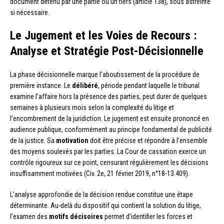
document détenu par une partie ou un tiers (article 138), sous astreinte
si nécessaire.
Le Jugement et les Voies de Recours :
Analyse et Stratégie Post-Décisionnelle
La phase décisionnelle marque l’aboutissement de la procédure de
première instance. Le
délibéré
, période pendant laquelle le tribunal
examine l’affaire hors la présence des parties, peut durer de quelques
semaines à plusieurs mois selon la complexité du litige et
l’encombrement de la juridiction. Le jugement est ensuite prononcé en
audience publique, conformément au principe fondamental de publicité
de la justice. Sa
motivation
doit être précise et répondre à l’ensemble
des moyens soulevés par les parties. La Cour de cassation exerce un
contrôle rigoureux sur ce point, censurant régulièrement les décisions
insuffisamment motivées (Civ. 2e, 21 février 2019, n°18-13.409).
L’analyse approfondie de la décision rendue constitue une étape
déterminante. Au-delà du dispositif qui contient la solution du litige,
l’examen des
motifs décisoires
permet d’identifier les forces et