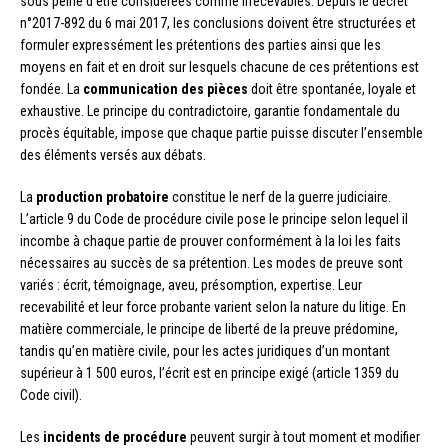
sous peine d’être considérées comme irrecevables. Depuis le décret
n°2017-892 du 6 mai 2017, les conclusions doivent être structurées et
formuler expressément les prétentions des parties ainsi que les
moyens en fait et en droit sur lesquels chacune de ces prétentions est
fondée. La
communication des pièces
doit être spontanée, loyale et
exhaustive. Le principe du contradictoire, garantie fondamentale du
procès équitable, impose que chaque partie puisse discuter l’ensemble
des éléments versés aux débats.
La
production probatoire
constitue le nerf de la guerre judiciaire.
L’article 9 du Code de procédure civile pose le principe selon lequel il
incombe à chaque partie de prouver conformément à la loi les faits
nécessaires au succès de sa prétention. Les modes de preuve sont
variés : écrit, témoignage, aveu, présomption, expertise. Leur
recevabilité et leur force probante varient selon la nature du litige. En
matière commerciale, le principe de liberté de la preuve prédomine,
tandis qu’en matière civile, pour les actes juridiques d’un montant
supérieur à 1 500 euros, l’écrit est en principe exigé (article 1359 du
Code civil).
Les
incidents de procédure
peuvent surgir à tout moment et modifier