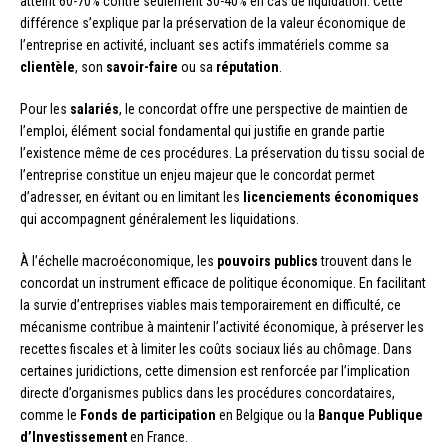
atteint 60-70% contre seulement 30-40% en cas de liquidation. Cette
différence s’explique par la préservation de la valeur économique de
l’entreprise en activité, incluant ses actifs immatériels comme sa
clientèle
, son
savoir-faire
ou sa
réputation
.
Pour les
salariés
, le concordat offre une perspective de maintien de
l’emploi, élément social fondamental qui justifie en grande partie
l’existence même de ces procédures. La préservation du tissu social de
l’entreprise constitue un enjeu majeur que le concordat permet
d’adresser, en évitant ou en limitant les
licenciements économiques
qui accompagnent généralement les liquidations.
À l’échelle macroéconomique, les
pouvoirs publics
trouvent dans le
concordat un instrument efficace de politique économique. En facilitant
la survie d’entreprises viables mais temporairement en difficulté, ce
mécanisme contribue à maintenir l’activité économique, à préserver les
recettes fiscales et à limiter les coûts sociaux liés au chômage. Dans
certaines juridictions, cette dimension est renforcée par l’implication
directe d’organismes publics dans les procédures concordataires,
comme le
Fonds de participation
en Belgique ou la
Banque Publique
d’Investissement
en France.