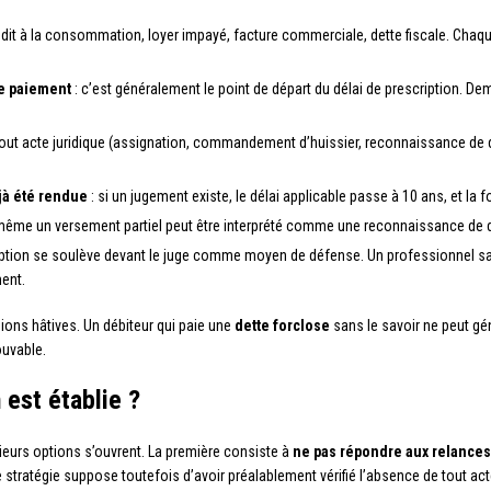
édit à la consommation, loyer impayé, facture commerciale, dette fiscale. Chaqu
de paiement
: c’est généralement le point de départ du délai de prescription. D
tout acte juridique (assignation, commandement d’huissier, reconnaissance de d
éjà été rendue
: si un jugement existe, le délai applicable passe à 10 ans, et la 
même un versement partiel peut être interprété comme une reconnaissance de det
iption se soulève devant le juge comme moyen de défense. Un professionnel saur
ment.
ions hâtives. Un débiteur qui paie une
dette forclose
sans le savoir ne peut g
ouvable.
 est établie ?
usieurs options s’ouvrent. La première consiste à
ne pas répondre aux relances
 stratégie suppose toutefois d’avoir préalablement vérifié l’absence de tout acte