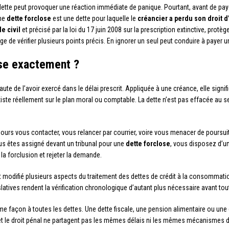
tte peut provoquer une réaction immédiate de panique. Pourtant, avant de paye
Une
dette forclose
est une dette pour laquelle le
créancier a perdu son droit d
e civil
et précisé par la loi du 17 juin 2008 sur la prescription extinctive, protè
xige de vérifier plusieurs points précis. En ignorer un seul peut conduire à pay
ose exactement ?
faute de l’avoir exercé dans le délai prescrit. Appliquée à une créance, elle signif
te réellement sur le plan moral ou comptable. La dette n’est pas effacée au sens
oujours vous contacter, vous relancer par courrier, voire vous menacer de poursu
us êtes assigné devant un tribunal pour une
dette forclose
, vous disposez d’u
 la forclusion et rejeter la demande.
ont modifié plusieurs aspects du traitement des dettes de crédit à la consommat
latives rendent la vérification chronologique d’autant plus nécessaire avant tou
même façon à toutes les dettes. Une dette fiscale, une pension alimentaire ou u
cal et le droit pénal ne partagent pas les mêmes délais ni les mêmes mécanismes d