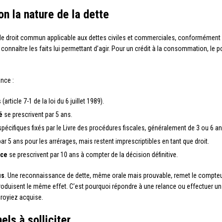
on la nature de la dette
de droit commun applicable aux dettes civiles et commerciales, conformément à l’
dû connaître les faits lui permettant d’agir. Pour un crédit à la consommation, le
ance :
article 7-1 de la loi du 6 juillet 1989).
é
se prescrivent par 5 ans.
pécifiques fixés par le Livre des procédures fiscales, généralement de 3 ou 6 a
ar 5 ans pour les arrérages, mais restent imprescriptibles en tant que droit.
ice
se prescrivent par 10 ans à compter de la décision définitive.
us
. Une reconnaissance de dette, même orale mais prouvable, remet le compteur
produisent le même effet. C’est pourquoi répondre à une relance ou effectuer 
croyiez acquise.
els à solliciter