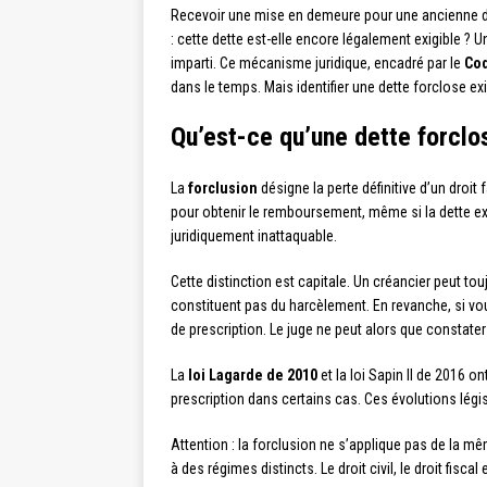
Recevoir une mise en demeure pour une ancienne de
: cette dette est-elle encore légalement exigible ? 
imparti. Ce mécanisme juridique, encadré par le
Cod
dans le temps. Mais identifier une dette forclose e
Qu’est-ce qu’une dette forcl
La
forclusion
désigne la perte définitive d’un droit 
pour obtenir le remboursement, même si la dette exis
juridiquement inattaquable.
Cette distinction est capitale. Un créancier peut t
constituent pas du harcèlement. En revanche, si vo
de prescription. Le juge ne peut alors que constater
La
loi Lagarde de 2010
et la loi Sapin II de 2016 
prescription dans certains cas. Ces évolutions légis
Attention : la forclusion ne s’applique pas de la 
à des régimes distincts. Le droit civil, le droit fis