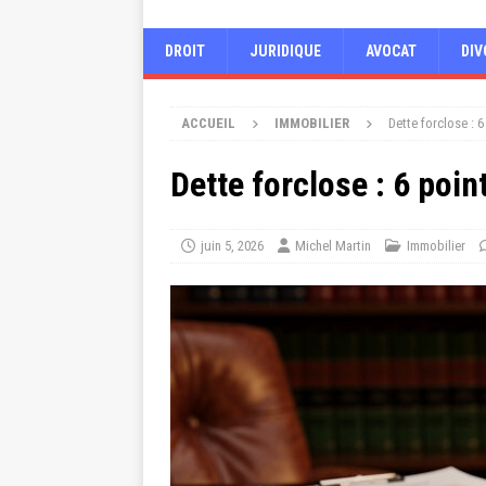
DROIT
JURIDIQUE
AVOCAT
DIV
ACCUEIL
IMMOBILIER
Dette forclose : 6
Dette forclose : 6 point
juin 5, 2026
Michel Martin
Immobilier