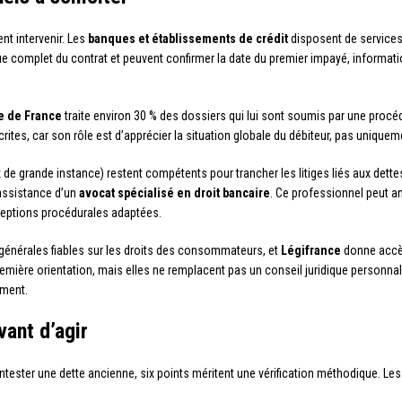
nt intervenir. Les
banques et établissements de crédit
disposent de services
ue complet du contrat et peuvent confirmer la date du premier impayé, informati
e de France
traite environ 30 % des dossiers qui lui sont soumis par une procé
ites, car son rôle est d’apprécier la situation globale du débiteur, pas uniqueme
e grande instance) restent compétents pour trancher les litiges liés aux dettes 
assistance d’un
avocat spécialisé en droit bancaire
. Ce professionnel peut an
exceptions procédurales adaptées.
générales fiables sur les droits des consommateurs, et
Légifrance
donne accès
mière orientation, mais elles ne remplacent pas un conseil juridique personnal
ement.
vant d’agir
ntester une dette ancienne, six points méritent une vérification méthodique. L