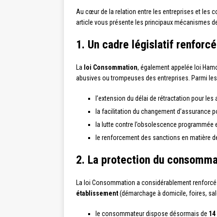
Au cœur de la relation entre les entreprises et les
article vous présente les principaux mécanismes de 
1. Un cadre législatif renfor
La
loi Consommation
, également appelée loi Hamo
abusives ou trompeuses des entreprises. Parmi les pr
l’extension du délai de rétractation pour les 
la facilitation du changement d’assurance po
la lutte contre l’obsolescence programmée et 
le renforcement des sanctions en matière 
2. La protection du consommat
La loi Consommation a considérablement renforcé
établissement
(démarchage à domicile, foires, sal
le consommateur dispose désormais de
14