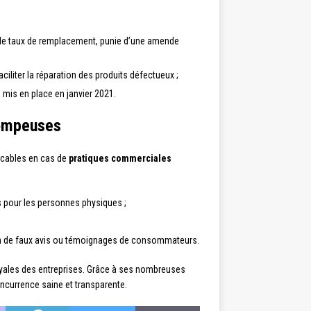
er le taux de remplacement, punie d’une amende
faciliter la réparation des produits défectueux ;
é mis en place en janvier 2021.
rompeuses
licables en cas de
pratiques commerciales
s pour les personnes physiques ;
ion de faux avis ou témoignages de consommateurs.
oyales des entreprises. Grâce à ses nombreuses
oncurrence saine et transparente.