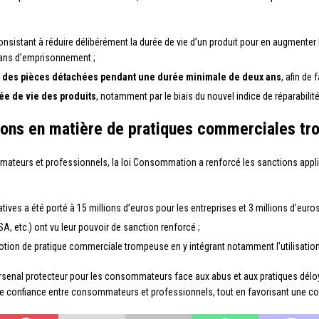
consistant à réduire délibérément la durée de vie d’un produit pour en augment
 ans d’emprisonnement ;
nir des pièces détachées pendant une durée minimale de deux ans
, afin de 
rée de vie des produits
, notamment par le biais du nouvel indice de réparabilit
ions en matière de pratiques commerciales t
mmateurs et professionnels, la loi Consommation a renforcé les sanctions app
ves a été porté à 15 millions d’euros pour les entreprises et 3 millions d’euro
A, etc.) ont vu leur pouvoir de sanction renforcé ;
notion de pratique commerciale trompeuse en y intégrant notamment l’utilisat
 arsenal protecteur pour les consommateurs face aux abus et aux pratiques dél
n de confiance entre consommateurs et professionnels, tout en favorisant une c