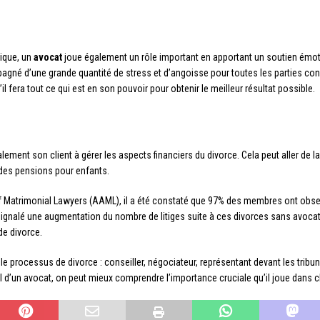
dique, un
avocat
joue également un rôle important en apportant un soutien émotion
gné d’une grande quantité de stress et d’angoisse pour toutes les parties co
il fera tout ce qui est en son pouvoir pour obtenir le meilleur résultat possible.
lement son client à gérer les aspects financiers du divorce. Cela peut aller de 
 des pensions pour enfants.
f Matrimonial Lawyers (AAML), il a été constaté que 97% des membres ont obs
gnalé une augmentation du nombre de litiges suite à ces divorces sans avocats
de divorce.
e processus de divorce : conseiller, négociateur, représentant devant les tribun
il d’un avocat, on peut mieux comprendre l’importance cruciale qu’il joue dans