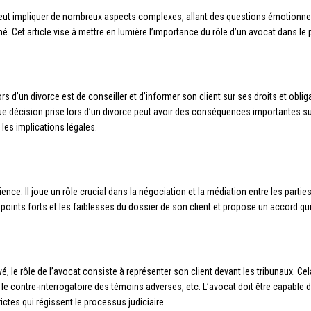
i peut impliquer de nombreux aspects complexes, allant des questions émotionnel
 Cet article vise à mettre en lumière l’importance du rôle d’un avocat dans le
rs d’un divorce est de conseiller et d’informer son client sur ses droits et oblig
aque décision prise lors d’un divorce peut avoir des conséquences importantes sur
les implications légales.
ience. Il joue un rôle crucial dans la négociation et la médiation entre les partie
 points forts et les faiblesses du dossier de son client et propose un accord qui
é, le rôle de l’avocat consiste à représenter son client devant les tribunaux. C
 le contre-interrogatoire des témoins adverses, etc. L’avocat doit être capable 
ictes qui régissent le processus judiciaire.