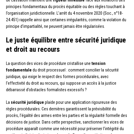
de cassation maintient une
rigueur inflexible
face aux violations des
principes fondamentaux du procès équitable ou des règles touchant à
l’organisation juridictionnelle. L’arrêt du 4 novembre 2020 (Soc., n°18-
24.451) rappelle ainsi que certaines irrégularités, comme la violation du
principe d’impartialité, ne peuvent jamais être régularisées.
Le juste équilibre entre sécurité juridique
et droit au recours
La question des vices de procédure cristallise une
tension
fondamentale
du droit processuel : comment concilier la sécurité
juridique, qui exige le respect des formes procédurales, avec
l’effectivité du droit au recours, qui suppose un accès à la justice
débarrassé d’obstacles formalistes excessifs ?
La
sécurité juridique
plaide pour une application rigoureuse des
règles procédurales. Ces dernières garantissent la prévisibilité du
procès, l’égalité des armes entre les parties et la régularité formelle des
décisions de justice. Dans cette perspective, sanctionner les vices de
procédure apparaît comme une nécessité pour préserver l’intégrité du