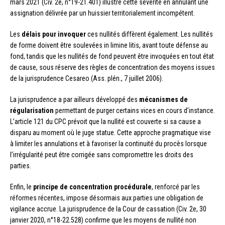
mars 2021 (Civ. 2e, n°19-21.401) illustre cette sévérité en annulant une
assignation délivrée par un huissier territorialement incompétent.
Les
délais pour invoquer
ces nullités diffèrent également. Les nullités
de forme doivent être soulevées in limine litis, avant toute défense au
fond, tandis que les nullités de fond peuvent être invoquées en tout état
de cause, sous réserve des règles de concentration des moyens issues
de la jurisprudence Cesareo (Ass. plén., 7 juillet 2006).
La jurisprudence a par ailleurs développé des
mécanismes de
régularisation
permettant de purger certains vices en cours d’instance.
L’article 121 du CPC prévoit que la nullité est couverte si sa cause a
disparu au moment où le juge statue. Cette approche pragmatique vise
à limiter les annulations et à favoriser la continuité du procès lorsque
l’irrégularité peut être corrigée sans compromettre les droits des
parties.
Enfin, le
principe de concentration procédurale
, renforcé par les
réformes récentes, impose désormais aux parties une obligation de
vigilance accrue. La jurisprudence de la Cour de cassation (Civ. 2e, 30
janvier 2020, n°18-22.528) confirme que les moyens de nullité non