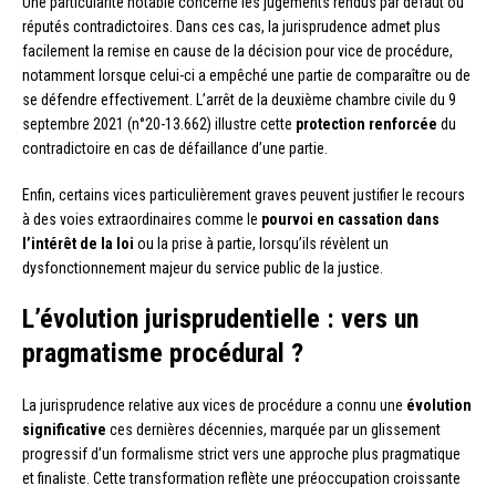
Une particularité notable concerne les jugements rendus par défaut ou
réputés contradictoires. Dans ces cas, la jurisprudence admet plus
facilement la remise en cause de la décision pour vice de procédure,
notamment lorsque celui-ci a empêché une partie de comparaître ou de
se défendre effectivement. L’arrêt de la deuxième chambre civile du 9
septembre 2021 (n°20-13.662) illustre cette
protection renforcée
du
contradictoire en cas de défaillance d’une partie.
Enfin, certains vices particulièrement graves peuvent justifier le recours
à des voies extraordinaires comme le
pourvoi en cassation dans
l’intérêt de la loi
ou la prise à partie, lorsqu’ils révèlent un
dysfonctionnement majeur du service public de la justice.
L’évolution jurisprudentielle : vers un
pragmatisme procédural ?
La jurisprudence relative aux vices de procédure a connu une
évolution
significative
ces dernières décennies, marquée par un glissement
progressif d’un formalisme strict vers une approche plus pragmatique
et finaliste. Cette transformation reflète une préoccupation croissante