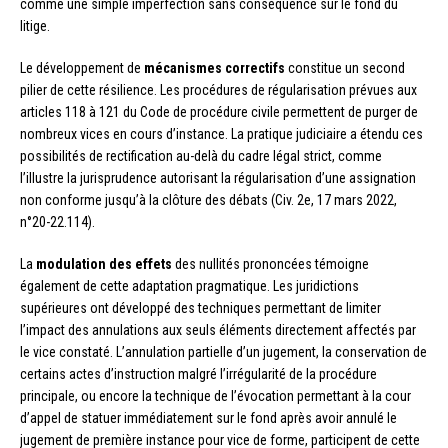
comme une simple imperfection sans conséquence sur le fond du
litige.
Le développement de
mécanismes correctifs
constitue un second
pilier de cette résilience. Les procédures de régularisation prévues aux
articles 118 à 121 du Code de procédure civile permettent de purger de
nombreux vices en cours d’instance. La pratique judiciaire a étendu ces
possibilités de rectification au-delà du cadre légal strict, comme
l’illustre la jurisprudence autorisant la régularisation d’une assignation
non conforme jusqu’à la clôture des débats (Civ. 2e, 17 mars 2022,
n°20-22.114).
La
modulation des effets
des nullités prononcées témoigne
également de cette adaptation pragmatique. Les juridictions
supérieures ont développé des techniques permettant de limiter
l’impact des annulations aux seuls éléments directement affectés par
le vice constaté. L’annulation partielle d’un jugement, la conservation de
certains actes d’instruction malgré l’irrégularité de la procédure
principale, ou encore la technique de l’évocation permettant à la cour
d’appel de statuer immédiatement sur le fond après avoir annulé le
jugement de première instance pour vice de forme, participent de cette