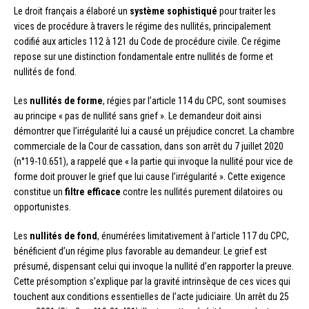
Le droit français a élaboré un
système sophistiqué
pour traiter les
vices de procédure à travers le régime des nullités, principalement
codifié aux articles 112 à 121 du Code de procédure civile. Ce régime
repose sur une distinction fondamentale entre nullités de forme et
nullités de fond.
Les
nullités de forme
, régies par l’article 114 du CPC, sont soumises
au principe « pas de nullité sans grief ». Le demandeur doit ainsi
démontrer que l’irrégularité lui a causé un préjudice concret. La chambre
commerciale de la Cour de cassation, dans son arrêt du 7 juillet 2020
(n°19-10.651), a rappelé que « la partie qui invoque la nullité pour vice de
forme doit prouver le grief que lui cause l’irrégularité ». Cette exigence
constitue un
filtre efficace
contre les nullités purement dilatoires ou
opportunistes.
Les
nullités de fond
, énumérées limitativement à l’article 117 du CPC,
bénéficient d’un régime plus favorable au demandeur. Le grief est
présumé, dispensant celui qui invoque la nullité d’en rapporter la preuve.
Cette présomption s’explique par la gravité intrinsèque de ces vices qui
touchent aux conditions essentielles de l’acte judiciaire. Un arrêt du 25