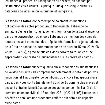
les stades du procès, de l’assignation au délibéré, en passant par
l’instruction et les débats. La pratique juridique distingue plusieurs
catégories de vices selon leur nature et leur gravité.
Les
vices de forme
concernent principalement les mentions
obligatoires des actes procéduraux. Par exemple, l’absence de
signature d’un greffier sur un jugement, l’omission de la date d’audience
dans une convocation, ou encore l’absence de mention des voies de
recours peuvent constituer des irrégularités formelles. La jurisprudence
de la Cour de cassation, notamment dans son arrêt du 15 mai 2019 (Civ.
2e, n°18-14.212), a précisé que ces vices doivent faire l’objet d’une
appréciation concrète
de leur incidence sur les droits des parties.
Les
vices de fond
touchent quant à eux aux conditions substantielles
de validité des actes. Ils comprennent notamment le défaut de pouvoir
juridictionnel, l’incompétence du tribunal, ou encore l’incapacité d’une
partie. Ces vices sont généralement considérés comme plus graves et
peuvent entraîner la nullité absolue des actes concernés. L’arrêt de la
première chambre civile du 13 octobre 2021 (n°20-14.108) illustre cette
sévérité en annulant une procédure entière pour défaut de capacité
d’une partie.