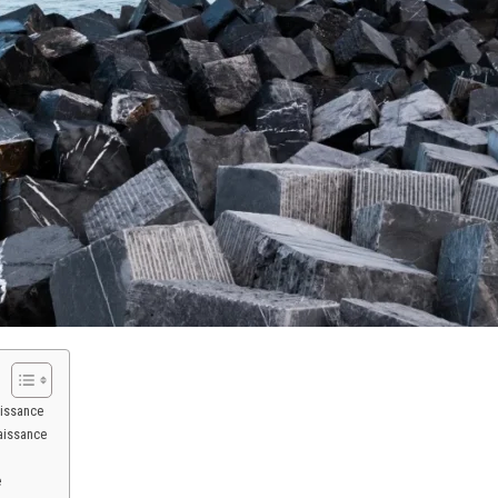
aissance
aissance
e