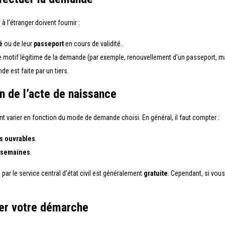
 l’étranger doivent fournir :
é
ou de leur
passeport
en cours de validité.
le motif légitime de la demande (par exemple, renouvellement d’un passeport, mar
de est faite par un tiers.
ion de l’acte de naissance
t varier en fonction du mode de demande choisi. En général, il faut compter :
rs ouvrables
.
8 semaines
.
s par le service central d’état civil est généralement
gratuite
. Cependant, si vous
ter votre démarche